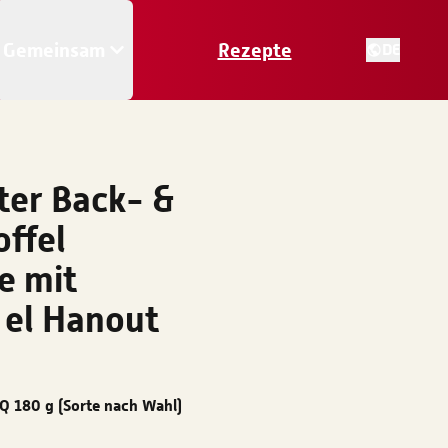
Gemeinsam
Rezepte
DE
er Back- &
offel
e mit
 el Hanout
Q 180 g (Sorte nach Wahl)