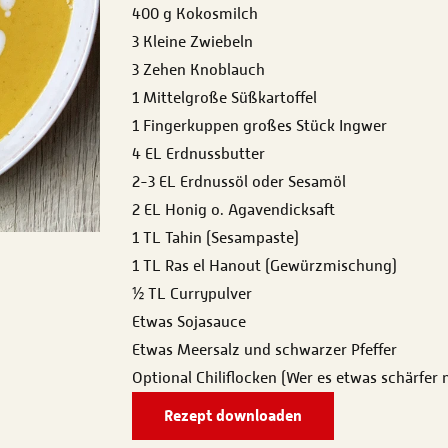
400 g Kokosmilch
3 Kleine Zwiebeln
3 Zehen Knoblauch
1 Mittelgroße Süßkartoffel
1 Fingerkuppen großes Stück Ingwer
4 EL Erdnussbutter
2-3 EL Erdnussöl oder Sesamöl
2 EL Honig o. Agavendicksaft
1 TL Tahin (Sesampaste)
1 TL Ras el Hanout (Gewürzmischung)
½ TL Currypulver
Etwas Sojasauce
Etwas Meersalz und schwarzer Pfeffer
Optional Chiliflocken (Wer es etwas schärfer
Rezept downloaden