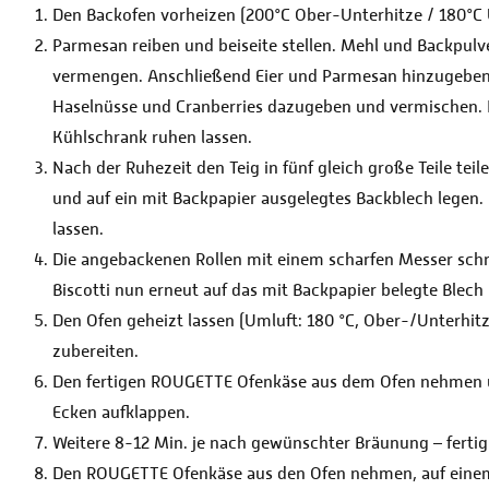
Den Backofen vorheizen (200°C Ober-Unterhitze / 180°C 
Parmesan reiben und beiseite stellen. Mehl und Backpulve
vermengen. Anschließend Eier und Parmesan hinzugeben u
Haselnüsse und Cranberries dazugeben und vermischen. Den
Kühlschrank ruhen lassen.
Nach der Ruhezeit den Teig in fünf gleich große Teile tei
und auf ein mit Backpapier ausgelegtes Backblech legen.
lassen.
Die angebackenen Rollen mit einem scharfen Messer schrä
Biscotti nun erneut auf das mit Backpapier belegte Blech
Den Ofen geheizt lassen (Umluft: 180 °C, Ober-/Unterhi
zubereiten.
Den fertigen ROUGETTE Ofenkäse aus dem Ofen nehmen un
Ecken aufklappen.
Weitere 8-12 Min. je nach gewünschter Bräunung – fertig
Den ROUGETTE Ofenkäse aus den Ofen nehmen, auf einem T