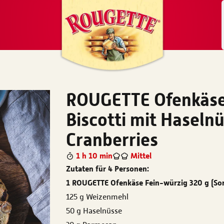
ROUGETTE Ofenkäse 
Biscotti mit Haselnu
Cranberries
1 h 10 min
Mittel
Zutaten für 4 Personen:
1 ROUGETTE Ofenkäse Fein-würzig 320 g (So
125 g Weizenmehl
50 g Haselnüsse