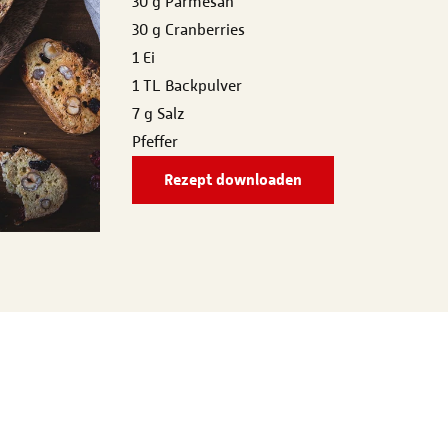
30 g Parmesan
30 g Cranberries
1 Ei
1 TL Backpulver
7 g Salz
Pfeffer
Rezept downloaden