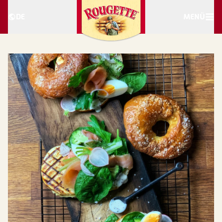
DE
MENÜ