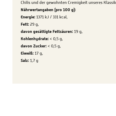
Chilis und der gewohnten Cremigkeit unseres Klassik
Nährwertangaben (pro 100 g):
Energie:
1371 kJ / 331 kcal,
Fett:
29 g,
davon gesättigte Fettsäuren:
19 g,
Kohlenhydrate:
< 0,5 g,
davon Zucker:
< 0,5 g,
Eiweiß:
17 g,
Salz:
1,7 g