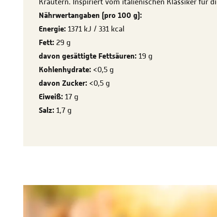
Kräutern. Inspiriert vom italienischen Klassiker für d
Nährwertangaben (pro 100 g):
Energie:
1371 kJ / 331 kcal
Fett:
29 g
davon gesättigte Fettsäuren:
19 g
Kohlenhydrate:
<0,5 g
davon Zucker:
<0,5 g
Eiweiß:
17 g
Salz:
1,7 g