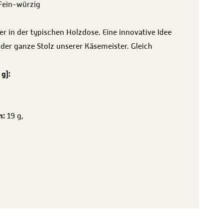
Fein-würzig
r in der typischen Holzdose. Eine innovative Idee
 der ganze Stolz unserer Käsemeister. Gleich
g):
n:
19 g,