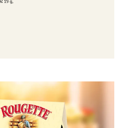
n:
19 g,