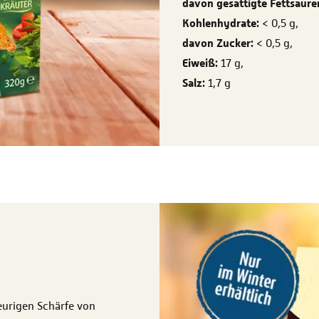
davon gesättigte Fettsäure
Kohlenhydrate:
< 0,5 g,
davon Zucker:
< 0,5 g,
Eiweiß:
17 g,
Salz:
1,7 g
feurigen Schärfe von