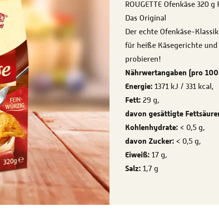
ROUGETTE Ofenkäse 320 g 
Das Original
Der echte Ofenkäse-Klassike
für heiße Käsegerichte und
probieren!
Nährwertangaben (pro 100 
Energie:
1371 kJ / 331 kcal,
Fett:
29 g,
davon gesättigte Fettsäure
Kohlenhydrate:
< 0,5 g,
davon Zucker:
< 0,5 g,
Eiweiß:
17 g,
Salz:
1,7 g