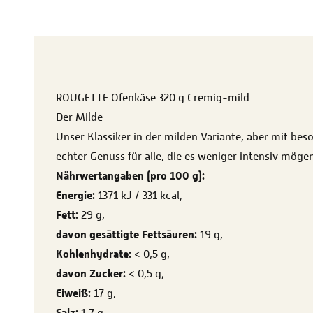
ROUGETTE Ofenkäse 320 g Cremig-mild
Der Milde
Unser Klassiker in der milden Variante, aber mit bes
echter Genuss für alle, die es weniger intensiv möge
Nährwertangaben (pro 100 g):
Energie:
1371 kJ / 331 kcal,
Fett:
29 g,
davon gesättigte Fettsäuren:
19 g,
Kohlenhydrate:
< 0,5 g,
davon Zucker:
< 0,5 g,
Eiweiß:
17 g,
Salz:
1,7 g